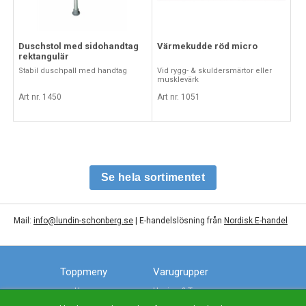
Duschstol med sidohandtag
Värmekudde röd micro
rektangulär
Stabil duschpall med handtag
Vid rygg- & skuldersmärtor eller
musklevärk
Art nr. 1450
Art nr. 1051
Se hela sortimentet
Mail:
info@lundin-schonberg.se
| E-handelslösning från
Nordisk E-handel
Toppmeny
Varugrupper
Hem
Hygien & Toa